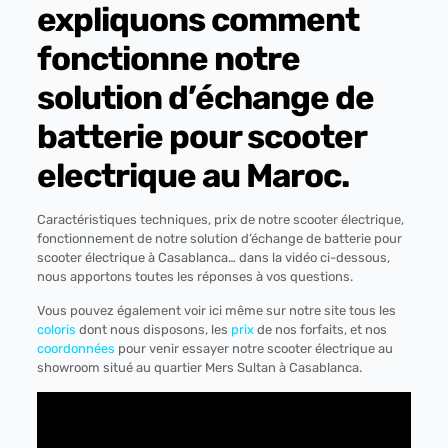
expliquons comment
fonctionne notre
solution d’échange de
batterie pour scooter
electrique au Maroc.
Caractéristiques techniques, prix de notre scooter électrique,
fonctionnement de notre solution d’échange de batterie pour
scooter électrique à Casablanca… dans la vidéo ci-dessous,
nous apportons toutes les réponses à vos questions.
Vous pouvez également voir ici même sur notre site tous les
coloris
dont nous disposons, les
prix
de nos forfaits, et nos
coordonnées
pour venir essayer notre scooter électrique au
showroom situé au quartier Mers Sultan à Casablanca.