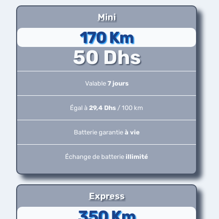
Mini
170 Km
50 Dhs
Valable
7 jours
Égal à
29,4 Dhs
/ 100 km
Batterie garantie
à vie
Échange de batterie
illimité
Express
350 Km