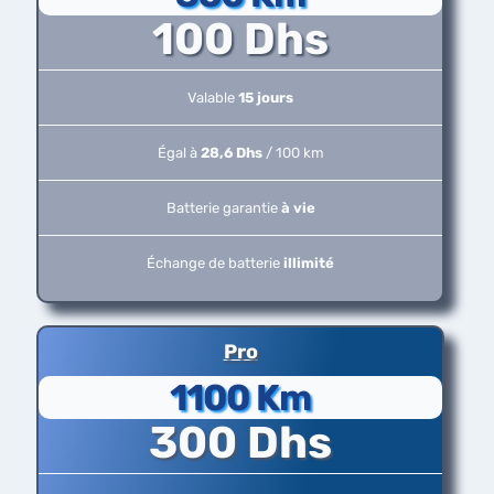
100 Dhs
Valable
15 jours
Égal à
28,6 Dhs
/ 100 km
Batterie garantie
à vie
Échange de batterie
illimité
Pro
1100 Km
300 Dhs